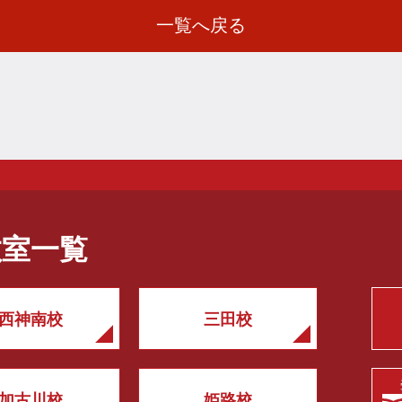
一覧へ戻る
教室一覧
西神南校
三田校
加古川校
姫路校