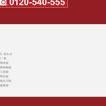
問い合わせ
室一覧
岡本校
西神南校
三田校
明石校
加古川校
姫路校