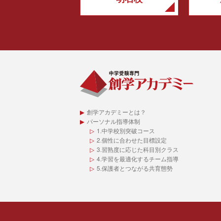
創学アカデミーとは？
パーソナル指導体制
1.中学校別突破コース
2.個性に合わせた目標設定
3.習熟度に応じた科目別クラス
4.学習を最適化するチーム指導
5.保護者とつながる共育態勢