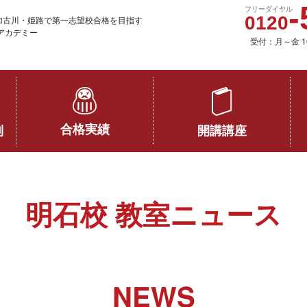
加古川・姫路で第一志望校合格を目指す
アカデミー
受付：月～金 1
合格実績
開講講座
制
明石校 教室ニュース
NEWS