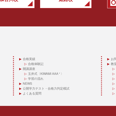
合格実績
お
合格体験記
教
開講講座
玉井式〈KIWAMI AAA
〉
＋
学習の流れ
NEWS
公開学力テスト・合格力判定模試
よくある質問