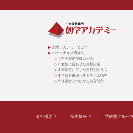
創学アカデミーとは？
パーソナル指導体制
1.中学校別突破コース
2.個性に合わせた目標設定
3.習熟度に応じた科目別クラス
4.学習を最適化するチーム指導
5.保護者とつながる共育態勢
会社概要
採用情報
学研塾グルー