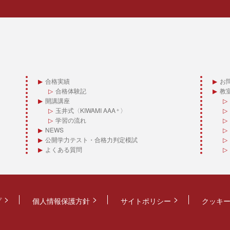
合格実績
お
合格体験記
教
開講講座
玉井式〈KIWAMI AAA
〉
＋
学習の流れ
NEWS
公開学力テスト・合格力判定模試
よくある質問
プ
個人情報保護方針
サイトポリシー
クッキ