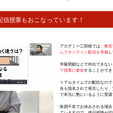
配信授業もおこなっています！
アカデミー三田校では、
教室
ムでオンライン配信を実施
し
学級閉鎖などで外出できない
で授業に参加
することができ
リアルタイムでの配信なので
合も指名されて発言したり、
で本当に塾にいるように受講
体調不良でお休みされる場合
ていますので、後日視聴が可