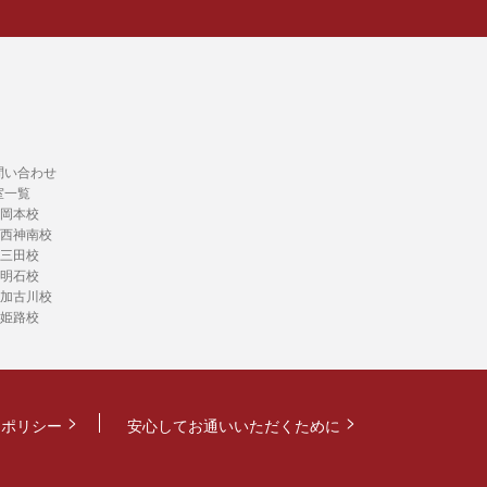
問い合わせ
室一覧
岡本校
西神南校
三田校
明石校
加古川校
姫路校
ーポリシー
安心してお通いいただくために