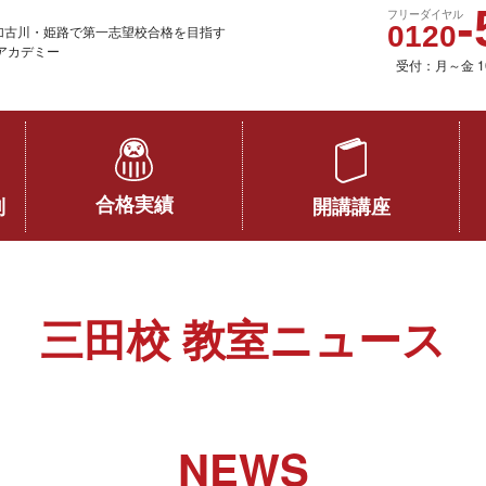
加古川・姫路で第一志望校合格を目指す
アカデミー
受付：月～金 1
合格実績
開講講座
制
三田校 教室ニュース
NEWS