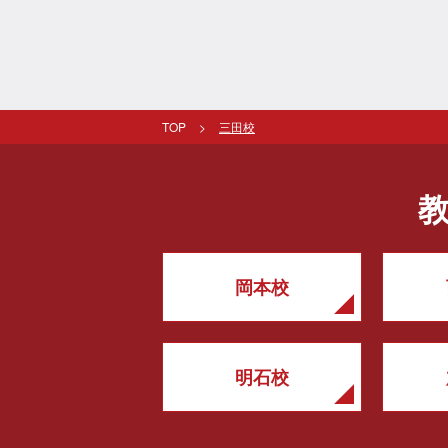
TOP
三田校
岡本校
明石校