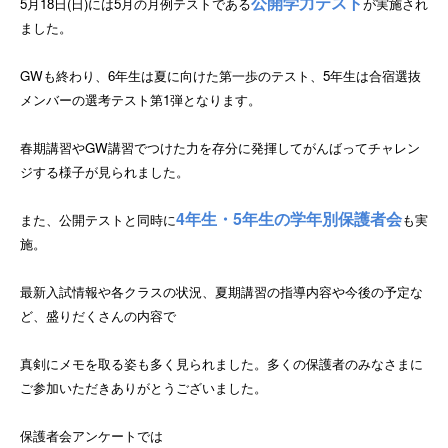
公開学力テスト
5月18日(日)には5月の月例テストである
が実施され
ました。
GWも終わり、6年生は夏に向けた第一歩のテスト、5年生は合宿選抜
メンバーの選考テスト第1弾となります。
春期講習やGW講習でつけた力を存分に発揮してがんばってチャレン
ジする様子が見られました。
4年生・5年生の学年別保護者会
また、公開テストと同時に
も実
施。
最新入試情報や各クラスの状況、夏期講習の指導内容や今後の予定な
ど、盛りだくさんの内容で
真剣にメモを取る姿も多く見られました。多くの保護者のみなさまに
ご参加いただきありがとうございました。
保護者会アンケートでは